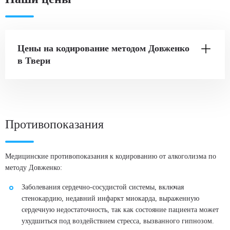
Цены на кодирование методом Довженко
в Твери
Процедура по методу Довженко
Стоимость услуги
Противопоказания
от
5 000
₽
ЗАКАЗАТЬ ЗВОНОК
Медицинские противопоказания к кодированию от алкоголизма по
методу Довженко:
Заболевания сердечно-сосудистой системы, включая
Терапия гипнозом
стенокардию, недавний инфаркт миокарда, выраженную
Стоимость услуги
сердечную недостаточность, так как состояние пациента может
4 000
₽
ухудшиться под воздействием стресса, вызванного гипнозом.