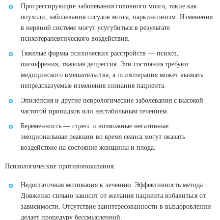
Прогрессирующие заболевания головного мозга, такие как
ЗАКАЗАТЬ ЗВОНОК
опухоли, заболевания сосудов мозга, паркинсонизм. Изменения
в нервной системе могут усугубиться в результате
психотерапевтического воздействия.
Процедура уколом
Тяжелые формы психических расстройств — психоз,
Стоимость услуги
шизофрения, тяжелая депрессия. Эти состояния требуют
5 000
₽
медицинского вмешательства, а психотерапия может вызвать
непредсказуемые изменения сознания пациента.
ЗАКАЗАТЬ ЗВОНОК
Эпилепсия и другие неврологические заболевания с высокой
частотой припадков или нестабильным течением.
Беременность — стресс и возможные негативные
эмоциональные реакции во время сеанса могут оказать
воздействие на состояние женщины и плода.
Психологические противопоказания:
Недостаточная мотивация к лечению. Эффективность метода
Довженко сильно зависит от желания пациента избавиться от
зависимости. Отсутствие заинтересованности в выздоровлении
делает процедуру бессмысленной.