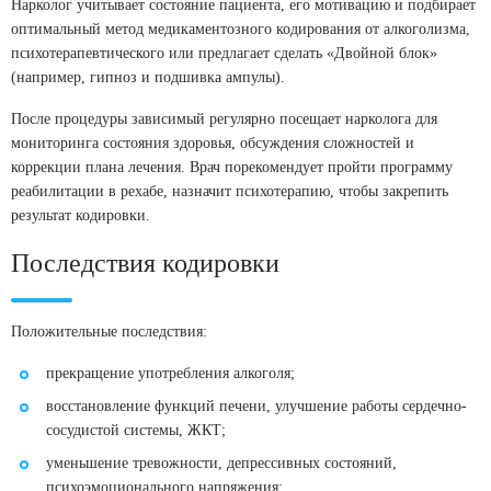
Нарколог учитывает состояние пациента, его мотивацию и подбирает
оптимальный метод медикаментозного кодирования от алкоголизма,
психотерапевтического или предлагает сделать «Двойной блок»
Имплантация препарата Эспераль
(например, гипноз и подшивка ампулы).
Стоимость услуги
После процедуры зависимый регулярно посещает нарколога для
8 000
₽
мониторинга состояния здоровья, обсуждения сложностей и
коррекции плана лечения. Врач порекомендует пройти программу
ЗАКАЗАТЬ ЗВОНОК
реабилитации в рехабе, назначит психотерапию, чтобы закрепить
результат кодировки.
Последствия кодировки
Кодирование по методу Довженко
Стоимость услуги
5 000
₽
Положительные последствия:
ЗАКАЗАТЬ ЗВОНОК
прекращение употребления алкоголя;
восстановление функций печени, улучшение работы сердечно-
сосудистой системы, ЖКТ;
уменьшение тревожности, депрессивных состояний,
психоэмоционального напряжения;