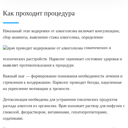
Избавление от зависимости уколом
Стоимость услуги
Как проходит процедура
от
4 800
₽
ЗАКАЗАТЬ ЗВОНОК
Начальный этап кодировки от алкоголизма включает консультацию,
сбор анамнеза, выяснение стажа алкоголика, определение
соматических и
Избавление от зависимости вшиванием
Стоимость услуги
психических расстройств. Нарколог оценивает состояние здоровья и
от
7 500
₽
выявляет противопоказания к процедуре.
Важный шаг — формирование понимания необходимости лечения и
ЗАКАЗАТЬ ЗВОНОК
стремления к воздержанию. Нарколог проводит беседы, нацеленные
на укрепление мотивации к трезвости.
Психологический отказ от алкоголя
Детоксикация необходима для устранения токсических продуктов
Стоимость услуги
распада алкоголя из организма. Врач назначает раствор для инфузии с
глюкозой, физраствором, витаминами, гепатопротекторами,
от
8 000
₽
седативами.
ЗАКАЗАТЬ ЗВОНОК