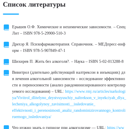
Список литературы
Ерышев О.Ф. Химические и нехимические зависимости. – Спец
Лит – ISBN 978-5-29900-510-3
Дрехэр Я. Психофармакотерапия. Справочник. – МЕДпресс-инф
орм – ISBN 978-5-907849-47-1
Шихирев П. Жить без алкоголя?. – Наука – ISBN 5-02-013288-8
Вивитрол (длительно действующий налтрексон в инъекциях) дл
я лечения алкогольной зависимости – исследование эффективно
сти и переносимости (анализ рандоминизированного контролир
уемого исследования) – URL:
https://www.rmj.ru/articles/narkologi
ya/Vivitrol_dlitelyno_deystvuyuschiy_naltrekson_v_inyekciyah_dlya_
lecheniya_alkogolynoy_zavisimosti__issledovanie_
effektivnosti_i_perenosimosti_analiz_randominizirovannogo_kontroli
ruemogo_issledovaniya/
Что нужно знать о гипнозе при алкоголизме — URL:
https://ww