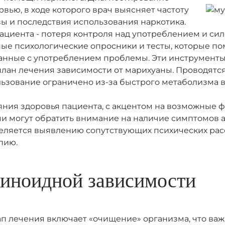
вью, в ходе которого врач выясняет частоту
ЗАКАЗАТЬ ЗВОНОК
вы и последствия использования наркотика.
циента - потеря контроля над употреблением и си
ые психологические опросники и тесты, которые по
занные с употреблением проблемы. Эти инструмент
Лечение в стационаре
 план лечения зависимости от марихуаны. Проводят
ользование ограничено из-за быстрого метаболизма 
яния здоровья пациента, с акцентом на возможные 
и могут обратить внимание на наличие симптомов 
Стоимость услуги
еляется выявлению сопутствующих психических расст
6 100
₽
апию.
ЗАКАЗАТЬ ЗВОНОК
биноидной зависимости
ап лечения включает «очищение» организма, что важно