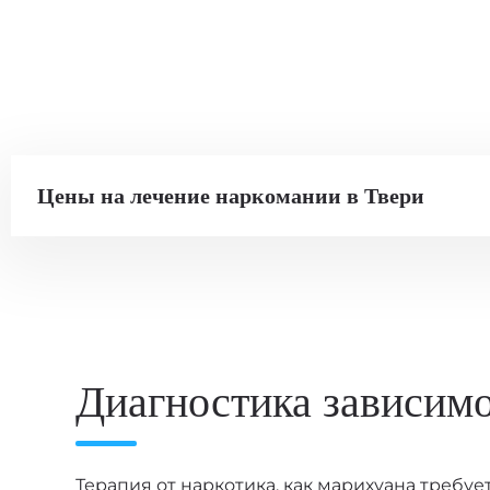
Цены на лечение наркомании в Твери
Снятие ломки
Диагностика зависим
Стоимость услуги
от
5 000
₽
Терапия от наркотика, как марихуана требу