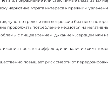
ппетита, покраснение или стеклянные глаза, запах н
ку наркотика, утрата интереса к прежним увлечения
к, чувство тревоги или депрессии без него, потеря
ие продолжать потребление несмотря на негативны
облемы с пищеварением, дыханием, сердцем или не
тижения прежнего эффекта, или наличие симптомов л
ущественно повышает риск смерти от передозировки