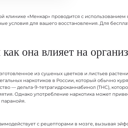
ой клинике «Менкар» проводится с использованием
ые условия для вашего восстановления. Для беспла
 как она влияет на органи
готовленное из сушеных цветков и листьев растения 
гальных наркотиков в России, который обычно курят
тво — дельта-9-тетрагидроканнабинол (THC), которо
иятия. Однако употребление наркотика может приве
 паранойя.
заимодействует с рецепторами в мозге, вызывая эй