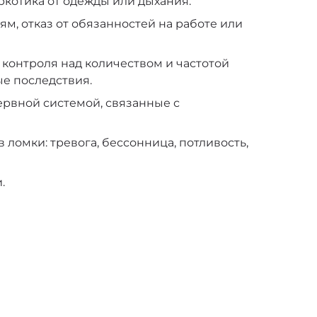
аркотика от одежды или дыхания.
м, отказ от обязанностей на работе или
 контроля над количеством и частотой
е последствия.
рвной системой, связанные с
омки: тревога, бессонница, потливость,
.