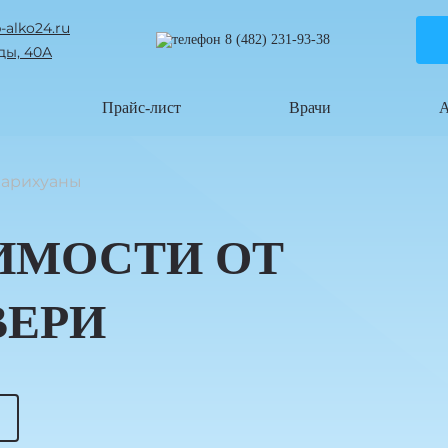
-alko24.ru
8 (482) 231-93-38
ды, 40А
Прайс-лист
Врачи
А
марихуаны
ИМОСТИ ОТ
ВЕРИ