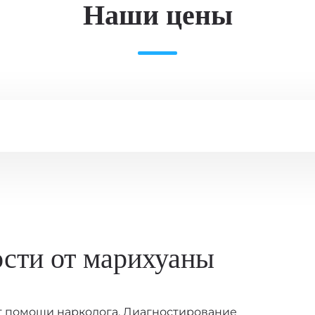
Наши цены
Детоксикация организма
ости от марихуаны
Стоимость услуги
от
4 500
₽
ет помощи нарколога. Диагностирование