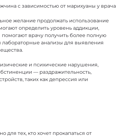
ЗАКАЗАТЬ ЗВОНОК
льное желание продолжать использование
могают определить уровень аддикции,
ы помогают врачу получить более полную
Интервенция
ся лабораторные анализы для выявления
вещества.
физические и психические нарушения,
абстиненции — раздражительность,
Стоимость услуги
ройств, таких как депрессия или
от
2 000
₽
ЗАКАЗАТЬ ЗВОНОК
 для тех, кто хочет прокапаться от