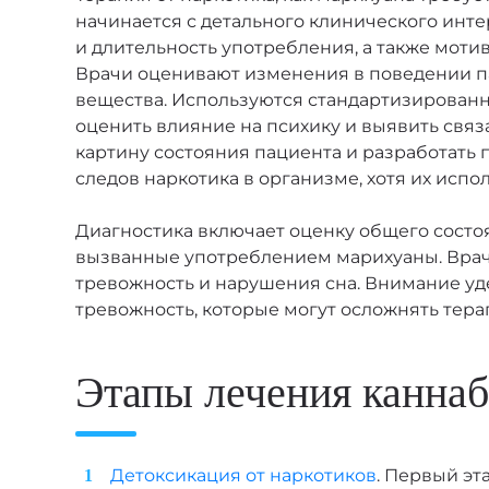
начинается с детального клинического интер
ЗАКАЗАТЬ ЗВОНОК
и длительность употребления, а также моти
Врачи оценивают изменения в поведении па
вещества. Используются стандартизированн
оценить влияние на психику и выявить свя
Вызов нарколога на дом
картину состояния пациента и разработать
следов наркотика в организме, хотя их исп
Диагностика включает оценку общего состо
вызванные употреблением марихуаны. Врач
Стоимость услуги
тревожность и нарушения сна. Внимание уд
от
5 500
₽
тревожность, которые могут осложнять тер
ЗАКАЗАТЬ ЗВОНОК
Этапы лечения канна
Детоксикация от наркотиков
. Первый эт