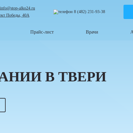
info@stop-alko24.ru
8 (482) 231-93-38
ект Победы, 40А
Прайс-лист
Врачи
А
АНИИ В ТВЕРИ