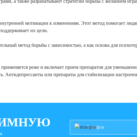
грами, а также разрабатывают стратегии борьбы с желанием иг
внутренней мотивации к изменениям. Этот метод помогает люд
 поддерживает их цели.
тельный метод борьбы с зависимостью, а как основа для психо
рименяется реже и включает прием препаратов для уменьшения 
ть. Антидепрессанты или препараты для стабилизации настроен
НИМНУЮ
С