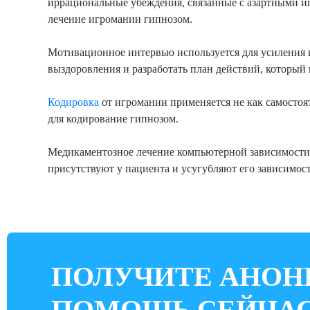
иррациональные убеждения, связанные с азартными и
лечение игромании гипнозом.
Мотивационное интервью используется для усиления 
выздоровления и разработать план действий, который
Кодировка
от игромании применяется не как самостоя
для кодирование гипнозом.
Медикаментозное лечение компьютерной зависимости п
присутствуют у пациента и усугубляют его зависимос
ПОЛУЧИТЕ АНО
ПОМОЩЬ СЕЙЧА