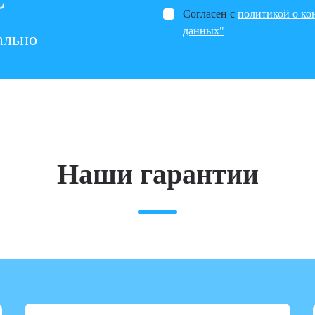
Согласен с
политикой о к
данных"
ально
Наши гарантии