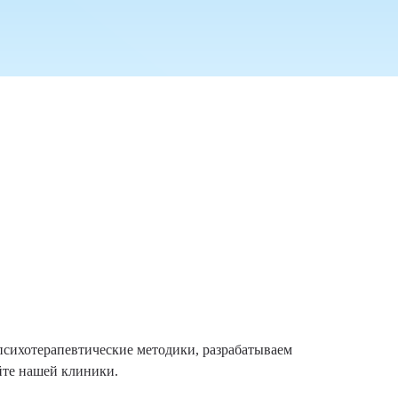
психотерапевтические методики, разрабатываем
йте нашей клиники.