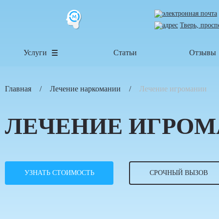
Тверь, просп
Услуги
Статьи
Отзывы
Главная
Лечение наркомании
Лечение игромании
ЛЕЧЕНИЕ ИГРОМ
УЗНАТЬ СТОИМОСТЬ
СРОЧНЫЙ ВЫЗОВ